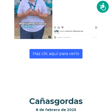
Accesi
Haz clic aquí para verlo
Cañasgordas
8 de febrero de 2025