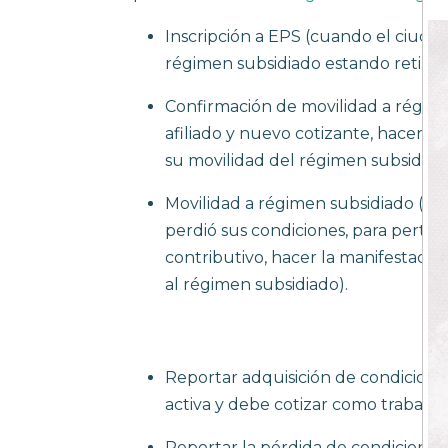
a
Inscripción a EPS (cuando el ciudad
las
régimen subsidiado estando retirad
personas
con
Confirmación de movilidad a régime
discapacidad
afiliado y nuevo cotizante, hacer l
visual
su movilidad del régimen subsidiado
que
Movilidad a régimen subsidiado (per
están
perdió sus condiciones, para perte
usando
contributivo, hacer la manifestació
un
al régimen subsidiado).
lector
de
pantalla;
Presione
Reportar adquisición de condiciones
Control-
activa y debe cotizar como trabaja
F10
Reportar la pérdida de condiciones