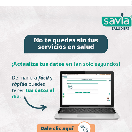
ano va a reingresar al
o del SGSSS).
n contributivo (permite al
a manifestación expresa de
 al régimen contributivo).
mite al afiliado que
necer al régimen
n expresa de su movilidad
 para cotizar (cuando el ciudadano no ha estado afiliado 
dor independiente).
 para cotizar (cuando el trabajador independiente pierde