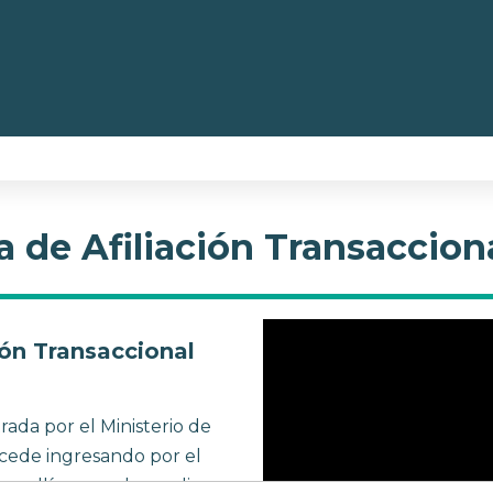
RTICIPA
TRANSPARENCIA
NORMATIVIDAD
ACCESO
LÍNEAS DE ATENC
TRÁMITES EN LÍNEA
OTROS PÚBLICOS
 de Afiliación Transaccion
ión Transaccional
ada por el Ministerio de
ccede ingresando por el
.co
, allí se puedes realizar: