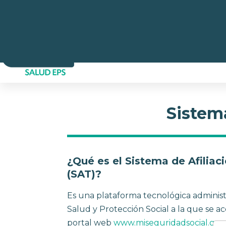
Nota:
ATENCIÓN Y SERVICIOS LA CIUDADANÍA
PA
este
sitio
web
INICIO
AFILIADOS
incluye
un
sistema
de
Sistema
accesibilidad.
Presione
Control-
F11
¿Qué es el Sistema de Afiliac
para
(SAT)?
ajustar
Es una plataforma tecnológica administr
el
Salud y Protección Social a la que se a
sitio
portal web
www.miseguridadsocial.gov
web