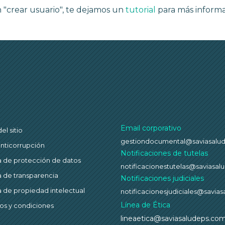
n "crear usuario", te dejamos un
tutorial
para más informa
Email corporativo
l sitio
gestiondocumental@saviasalu
anticorrupción
Notificaciones de tutelas
ca de protección de datos
notificacionestutelas@saviasa
ca de transparencia
Notificaciones judiciales
ca de propiedad intelectual
notificacionesjudiciales@savia
Línea de Ética
os y condiciones
lineaetica@saviasaludeps.co