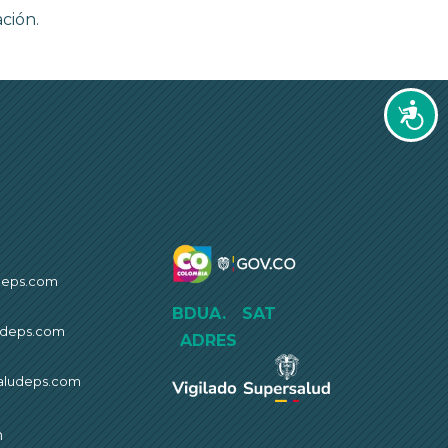
ción.
Accesi
deps.com
BDUA.
SAT
ludeps.com
ADRES
saludeps.com
m