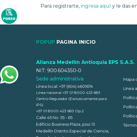
Para registrarte,
ingresa aquí
y le das e
POPUP
PAGINA INICIO
Alianza Medellín Antioquia EPS S.A.S.
NIT: 900.604350-0
Sede administrativa
Mapa de
Línea local: +57 (604) 4601674
Línea 
Línea nacional +57 01 8000 423 683
Políti
Centro Regulador
(Exclusivamente para
IPS)
Políti
+57 01 8000 423 683 Op.2
Políti
Calle 45 No. 55 - 65
Edificio Business Plaza, piso 13
Términ
Medellín Distrito Especial de Ciencia,