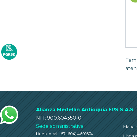
Tamb
aten
Alianza Medellín Antioquia EPS S.A.S.
NIT: 900.604350-0
Sede administrativa
Mapa de
Línea local: +57 (604) 4601674
Línea 