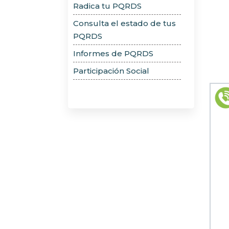
Radica tu PQRDS
a
Consulta el estado de tus
las
PQRDS
personas
Informes de PQRDS
con
discapacidad
Participación Social
visual
que
están
usando
un
lector
de
pantalla;
Presione
Control-
F10