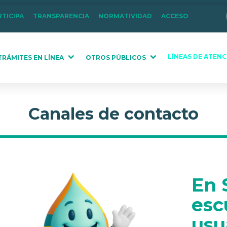
RTICIPA
TRANSPARENCIA
NORMATIVIDAD
ACCESO
LÍNEAS DE ATENC
TRÁMITES EN LÍNEA
OTROS PÚBLICOS
Canales de contacto
En 
esc
usu