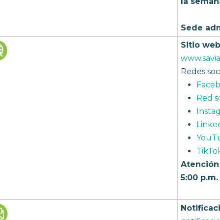
la seman
Sede adm
Sitio web
www.savi
Redes soci
Face
Red so
Insta
Linke
YouT
TikTo
Atención 
5:00 p.m.
Notificac