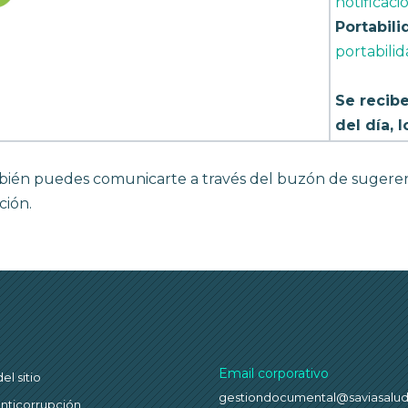
notificac
Portabili
portabili
Se recib
del día, 
ién puedes comunicarte a través del buzón de sugeren
ción.
Email corporativo
l sitio
gestiondocumental@saviasalu
anticorrupción