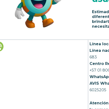
Estimad
diferen
brindart
necesita
Línea loc
Línea nac
683
Centro R
+57 01 80
WhatsAp
AVIS Wha
6025205
Atención 