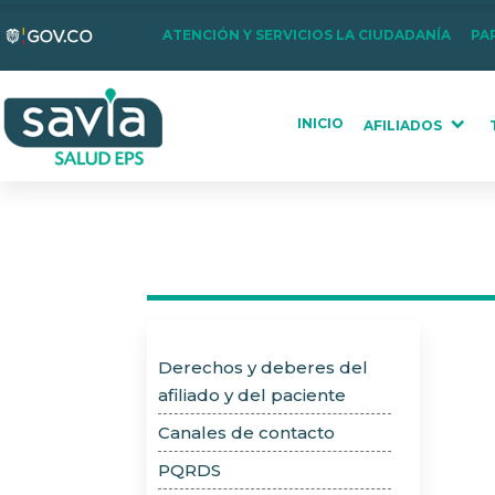
Nota:
ATENCIÓN Y SERVICIOS LA CIUDADANÍA
PA
este
sitio
web
INICIO
AFILIADOS
incluye
un
sistema
de
accesibilidad.
Presione
Control-
F11
Derechos y deberes del
para
afiliado y del paciente
ajustar
el
Canales de contacto
sitio
PQRDS
web