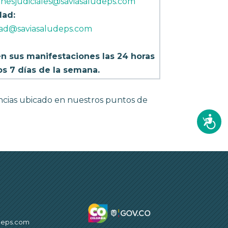
ionesjudiciales@saviasaludeps.com
dad:
dad@saviasaludeps.com
en sus manifestaciones las 24 horas
los 7 días de la semana.
cias ubicado en nuestros puntos de
Accesi
deps.com