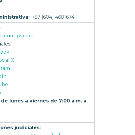
a.
inistrativa:
+57 (604) 4601674
:
asaludeps.com
ales:
book
cial X
gram
dIn
ube
k
de lunes a viernes de 7:00 a.m. a
iones judiciales: