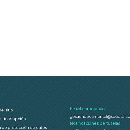
Email corporativo
l sitio
gestiondocumental@saviasalu
anticorrupción
Notificaciones de tutelas
ca de protección de datos