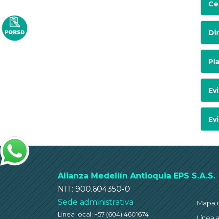
Ce
Di
Pl
Ev
Ev
Alianza Medellín Antioquia EPS S.A.S.
NIT: 900.604350-0
Sede administrativa
Mapa de
Línea local: +57 (604) 4601674
Línea 