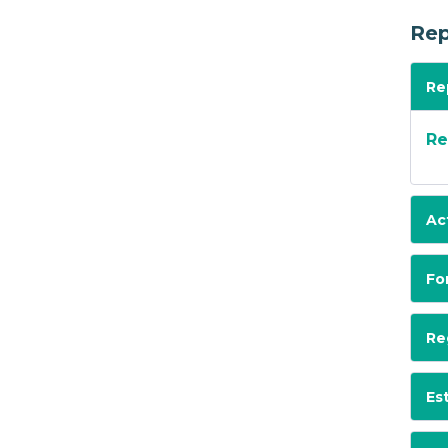
Rep
Re
Re
Ac
Fo
Re
Es