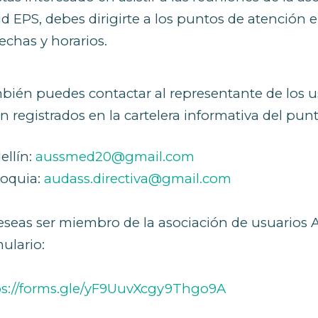
d EPS, debes dirigirte a los puntos de atención 
fechas y horarios.
bién puedes contactar al representante de los us
n registrados en la cartelera informativa del pun
ellín:
aussmed20@gmail.com
ioquia:
audass.directiva@gmail.com
eseas ser miembro de la asociación de usuarios 
ulario:
ps://forms.gle/yF9UuvXcgy9Thgo9A