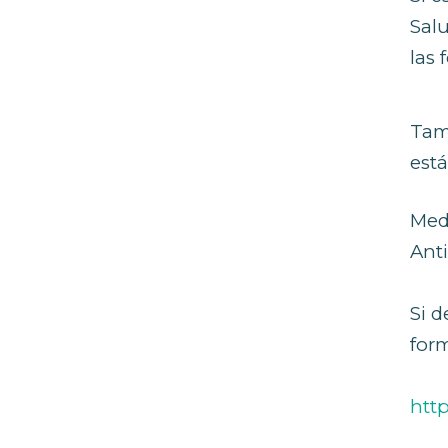
para
Salu
abrir
las 
un
menú
de
Tam
accesibilidad.
está
Med
Ant
Si d
form
htt