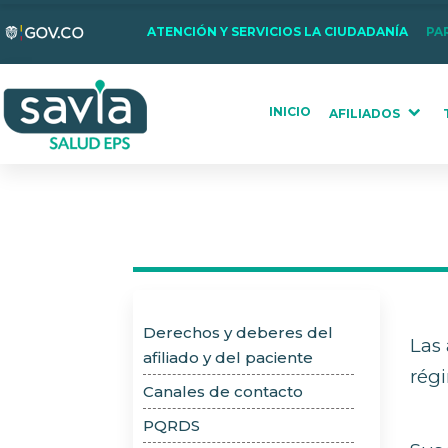
Nota:
ATENCIÓN Y SERVICIOS LA CIUDADANÍA
PA
este
sitio
web
INICIO
AFILIADOS
incluye
un
sistema
de
accesibilidad.
Presione
Control-
F11
Derechos y deberes del
para
Las 
afiliado y del paciente
ajustar
régi
el
Canales de contacto
sitio
PQRDS
web