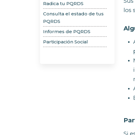
Sus 
Radica tu PQRDS
a
los
Consulta el estado de tus
las
PQRDS
personas
Alg
Informes de PQRDS
con
discapacidad
Participación Social
visual
que
están
usando
un
lector
de
pantalla;
Presione
Par
Control-
F10
Si e