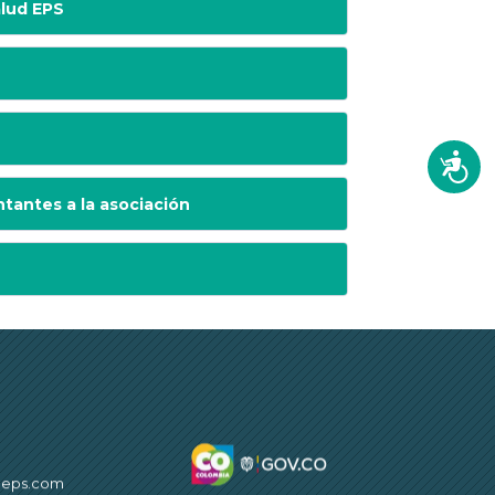
alud EPS
Accesi
ntantes a la asociación
deps.com