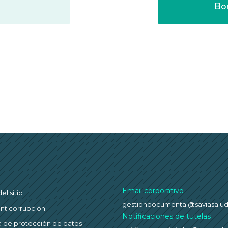
Email corporativo
l sitio
gestiondocumental@saviasalu
anticorrupción
Notificaciones de tutelas
ca de protección de datos