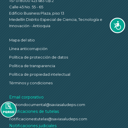
+57 01 8000 423 683 Op.2
Calle 45 No. 55 - 65
Edificio Business Plaza, piso 13
Medellín Distrito Especial de Ciencia, Tecnología e
Accesi
Innovación - Antioquia
Mapa del sitio
Línea anticorrupción
Política de protección de datos
Política de transparencia
Política de propiedad intelectual
Términos y condiciones
Email corporativo
gestiondocumental@saviasaludeps.com
Notificaciones de tutelas
notificacionestutelas@saviasaludeps.com
Notificaciones judiciales