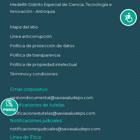
Medellín Distrito Especial de Ciencia, Tecnología e
Innovación - Antioquia
Accesi
Mapa del sitio
Línea anticorrupción
Política de protección de datos
Política de transparencia
Política de propiedad intelectual
Términos y condiciones
Email corporativo
gestiondocumental@saviasaludeps.com
Notificaciones de tutelas
notificacionestutelas@saviasaludeps.com
Notificaciones judiciales
notificacionesjudiciales@saviasaludeps.com
Línea de Ética