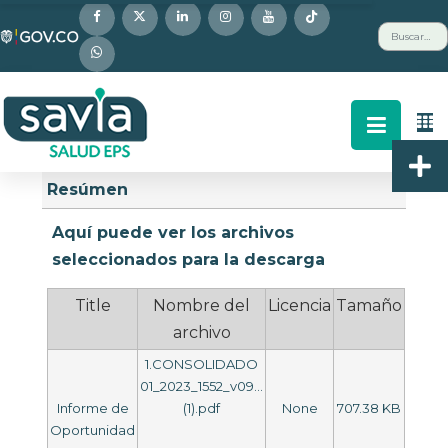
Nota:
Buscar
este
sitio
web
incluye
un
Descripción
Buscar
Arriba
sistema
Resúmen
de
accesibilidad.
Aquí puede ver los archivos
seleccionados para la descarga
Title
Nombre del
Licencia
Tamaño
archivo
1.CONSOLIDADO
01_2023_1552_v09...
Informe de
(1).pdf
None
707.38 KB
Oportunidad