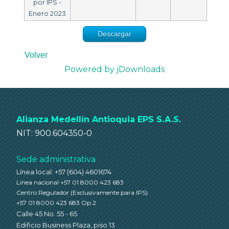
por IPS -
Enero 2023
Descargar
Volver
Powered by jDownloads
Alianza Medellín Antioquia EPS S.A.S.
NIT: 900.604350-0
Sede administrativa
Línea local: +57 (604) 4601674
Línea nacional +57 01 8000 423 683
Centro Regulador
(Exclusivamente para IPS)
+57 01 8000 423 683 Op.2
Calle 45 No. 55 - 65
Edificio Business Plaza, piso 13