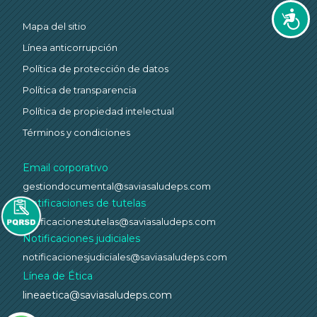
Accesi
Mapa del sitio
Línea anticorrupción
Política de protección de datos
Política de transparencia
Política de propiedad intelectual
Términos y condiciones
Email corporativo
gestiondocumental@saviasaludeps.com
Notificaciones de tutelas
notificacionestutelas@saviasaludeps.com
Notificaciones judiciales
notificacionesjudiciales@saviasaludeps.com
Línea de Ética
lineaetica@saviasaludeps.com