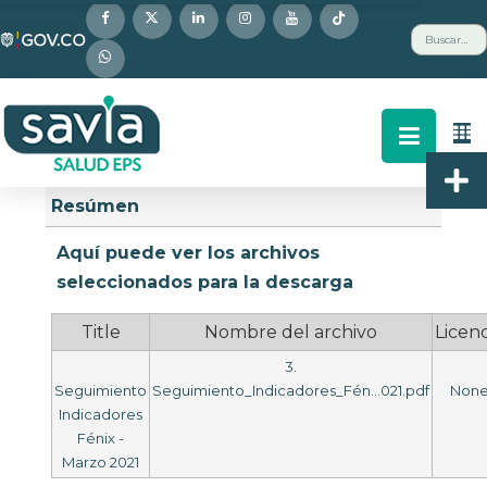
Nota:
Buscar
este
sitio
web
incluye
un
Descripción
Buscar
Arriba
sistema
Resúmen
de
accesibilidad.
Aquí puede ver los archivos
seleccionados para la descarga
Title
Nombre del archivo
Licenc
3.
Seguimiento
Seguimiento_Indicadores_Fén...021.pdf
Non
Indicadores
Fénix -
Marzo 2021