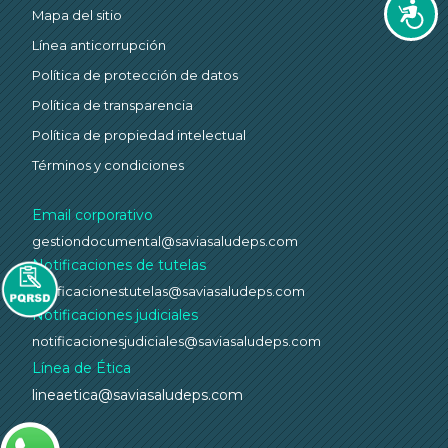
Accesi
Mapa del sitio
Línea anticorrupción
Política de protección de datos
Política de transparencia
Política de propiedad intelectual
Términos y condiciones
Email corporativo
gestiondocumental@saviasaludeps.com
Notificaciones de tutelas
notificacionestutelas@saviasaludeps.com
Notificaciones judiciales
notificacionesjudiciales@saviasaludeps.com
Línea de Ética
lineaetica@saviasaludeps.com