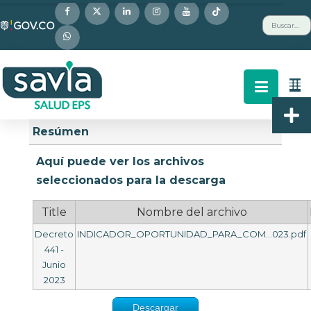
Nota:
Buscar
este
sitio
web
incluye
un
Descripción
Buscar
Arriba
sistema
Resúmen
de
accesibilidad.
Aquí puede ver los archivos
seleccionados para la descarga
Title
Nombre del archivo
Decreto
INDICADOR_OPORTUNIDAD_PARA_COM...023.pdf
441 -
Junio
2023
Descargar