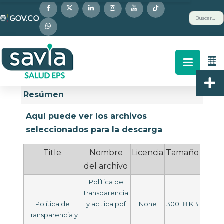
Nota:
Buscar
este
sitio
web
incluye
un
Descripción
Buscar
Arriba
sistema
Resúmen
de
accesibilidad.
Aquí puede ver los archivos
seleccionados para la descarga
Title
Nombre
Licencia
Tamaño
del archivo
Política de
transparencia
Política de
y ac...ica.pdf
None
300.18 KB
Transparencia y