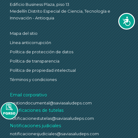
Edificio Business Plaza, piso 13
Medellín Distrito Especial de Ciencia, Tecnología e
Innovación - Antioquia
Accesi
Mapa del sitio
Línea anticorrupción
Política de protección de datos
Política de transparencia
Política de propiedad intelectual
Términos y condiciones
Email corporativo
gestiondocumental@saviasaludeps.com
Notificaciones de tutelas
notificacionestutelas@saviasaludeps.com
Notificaciones judiciales
notificacionesjudiciales@saviasaludeps.com