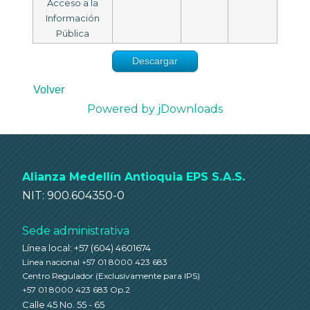
Acceso a la
Información
Pública
Descargar
Volver
Powered by jDownloads
Alianza Medellín Antioquia EPS S.A.S.
NIT: 900.604350-0
Sede administrativa
Línea local: +57 (604) 4601674
Línea nacional +57 01 8000 423 683
Centro Regulador
(Exclusivamente para IPS)
+57 01 8000 423 683 Op.2
Calle 45 No. 55 - 65