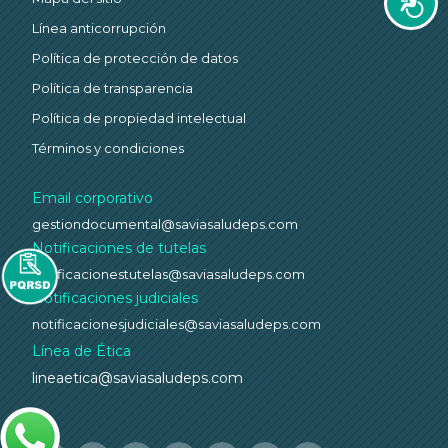
Accesi
Línea anticorrupción
Política de protección de datos
Política de transparencia
Política de propiedad intelectual
Términos y condiciones
Email corporativo
gestiondocumental@saviasaludeps.com
Notificaciones de tutelas
notificacionestutelas@saviasaludeps.com
Notificaciones judiciales
notificacionesjudiciales@saviasaludeps.com
Línea de Ética
lineaetica@saviasaludeps.com