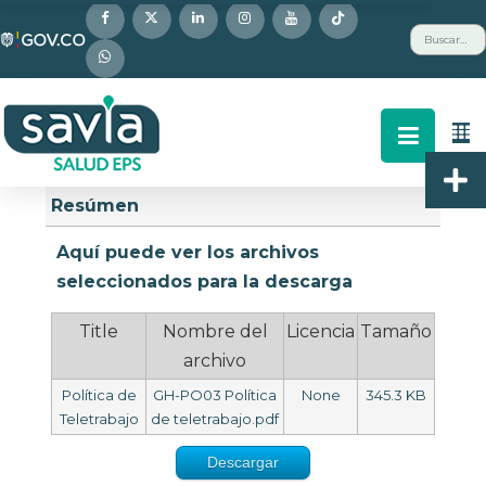
Nota:
Buscar
este
sitio
web
incluye
un
Descripción
Buscar
Arriba
sistema
Resúmen
de
accesibilidad.
Aquí puede ver los archivos
seleccionados para la descarga
Title
Nombre del
Licencia
Tamaño
archivo
Política de
GH-PO03 Política
None
345.3 KB
Teletrabajo
de teletrabajo.pdf
Descargar