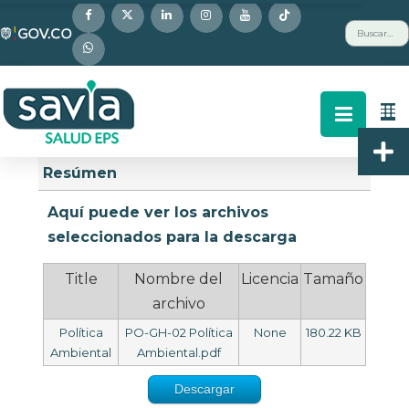
Nota:
Buscar
este
sitio
web
incluye
un
Descripción
Buscar
Arriba
sistema
Resúmen
de
accesibilidad.
Aquí puede ver los archivos
seleccionados para la descarga
Title
Nombre del
Licencia
Tamaño
archivo
Política
PO-GH-02 Política
None
180.22 KB
Ambiental
Ambiental.pdf
Descargar