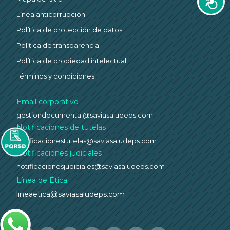
Accesi
Línea anticorrupción
Política de protección de datos
Política de transparencia
Política de propiedad intelectual
Términos y condiciones
Email corporativo
gestiondocumental@saviasaludeps.com
Notificaciones de tutelas
notificacionestutelas@saviasaludeps.com
Notificaciones judiciales
notificacionesjudiciales@saviasaludeps.com
Línea de Ética
lineaetica@saviasaludeps.com