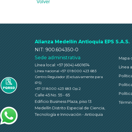
Volver
a
las
personas
con
discapacidad
Alianza Medellín Antioquia EPS S.A.S.
visual
NIT: 900.604350-0
que
Sede administrativa
Mapa de
están
Línea local: +57 (604) 4601674
Línea 
usando
Línea nacional +57 01 8000 423 683
Políti
Centro Regulador
(Exclusivamente para
un
IPS)
Políti
lector
+57 01 8000 423 683 Op.2
Políti
de
Calle 45 No. 55 - 65
Edificio Business Plaza, piso 13
Términ
pantalla;
Medellín Distrito Especial de Ciencia,
Presione
Tecnología e Innovación - Antioquia
Control-
F10