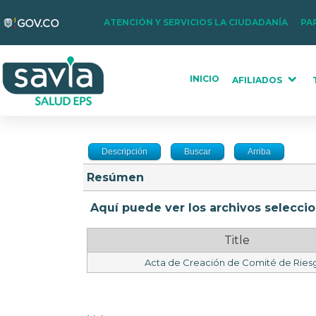
Nota:
ATENCIÓN Y SERVICIOS LA CIUDADANÍA
PA
este
sitio
web
INICIO
AFILIADOS
incluye
un
sistema
de
Descripción
Buscar
Arriba
accesibilidad.
Resúmen
Presione
Control-
Aquí puede ver los archivos selecci
F11
para
Title
ajustar
Acta de Creación de Comité de Ries
el
sitio
web