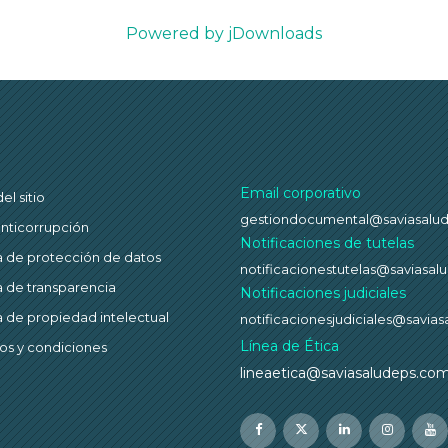
Powered by jDownloads
Email corporativo
l sitio
gestiondocumental@saviasalu
anticorrupción
Notificaciones de tutelas
ca de protección de datos
notificacionestutelas@saviasa
ca de transparencia
Notificaciones judiciales
ca de propiedad intelectual
notificacionesjudiciales@savia
Línea de Ética
os y condiciones
lineaetica@saviasaludeps.co