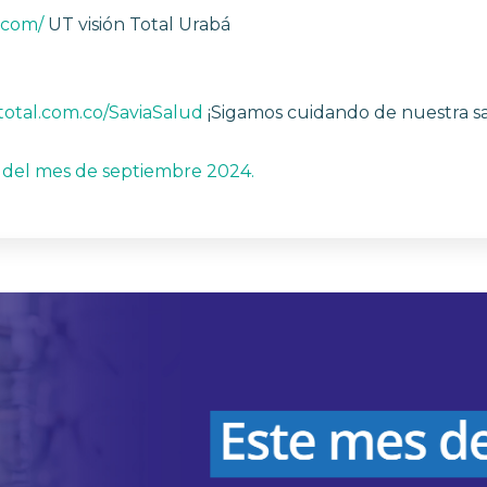
s.com/
UT visión Total Urabá
total.com.co/SaviaSalud
¡Sigamos cuidando de nuestra sa
n del mes de septiembre 2024.