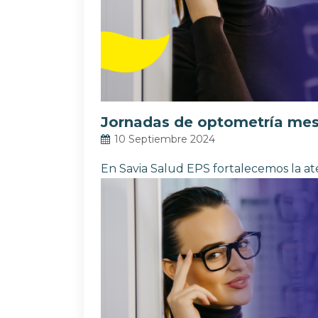
a
las
personas
con
discapacidad
visual
Jornadas de optometría mes
que
10 Septiembre 2024
están
En Savia Salud EPS fortalecemos la ate
usando
un
lector
de
pantalla;
Presione
Control-
F10