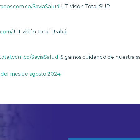
rados.com.co/SaviaSalud
UT Visión Total SUR
s.com/
UT visión Total Urabá
total.com.co/SaviaSalud
¡Sigamos cuidando de nuestra sa
 del mes de agosto 2024.