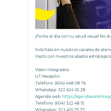
para
abrir
un
menú
de
accesibilidad.
¡Ponte al día con tu salud visual! No 
Solicítala en nuestros canales de aten
Hazlo con nuestros aliados estratégico
Visión Integrados
UT Medellín
Teléfono: (604) 448 08 76
WhatsApp: 322 624 35 28
Agenda web:
https://agendawebinteg
Teléfono: (604) 322 48 15
WhatsApp: 323 455 75 77