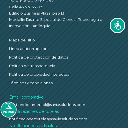
+57 01 8000 423 683 Op.2
Calle 45 No. 55 - 65
Edificio Business Plaza, piso 13
Medellín Distrito Especial de Ciencia, Tecnología e
Accesi
Innovación - Antioquia
Mapa del sitio
Línea anticorrupción
Política de protección de datos
Política de transparencia
Política de propiedad intelectual
Términos y condiciones
Email corporativo
gestiondocumental@saviasaludeps.com
Notificaciones de tutelas
notificacionestutelas@saviasaludeps.com
Notificaciones judiciales